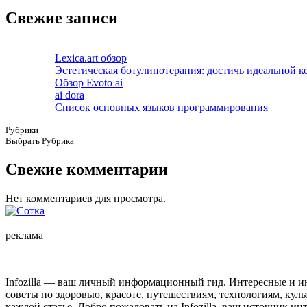
Свежие записи
Lexica.art обзор
Эстетическая ботулинотерапия: достичь идеальной к
Обзор Evoto ai
ai dora
Список основных языков программирования
Рубрики
Выбрать Рубрика
Свежие комментарии
Нет комментариев для просмотра.
реклама
Infozilla — ваш личный информационный гид. Интересные и ин
советы по здоровью, красоте, путешествиям, технологиям, кул
каждой статье. Добро пожаловать на Infozilla, ваш источник и